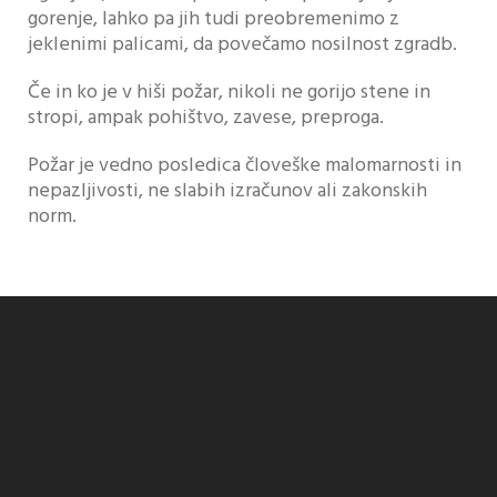
gorenje, lahko pa jih tudi preobremenimo z
jeklenimi palicami, da povečamo nosilnost zgradb.
Če in ko je v hiši požar, nikoli ne gorijo stene in
stropi, ampak pohištvo, zavese, preproga.
Požar je vedno posledica človeške malomarnosti in
nepazljivosti, ne slabih izračunov ali zakonskih
norm.