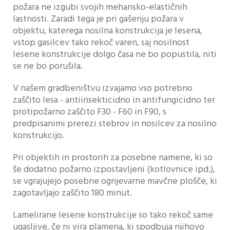
požara ne izgubi svojih mehansko-elastičnih
lastnosti. Zaradi tega je pri gašenju požara v
objektu, katerega nosilna konstrukcija je lesena,
vstop gasilcev tako rekoč varen, saj nosilnost
lesene konstrukcije dolgo časa ne bo popustila, niti
se ne bo porušila.
V našem gradbeništvu izvajamo vso potrebno
zaščito lesa - antiinsekticidno in antifungicidno ter
protipožarno zaščito F30 - F60 in F90, s
predpisanimi prerezi stebrov in nosilcev za nosilno
konstrukcijo.
Pri objektih in prostorih za posebne namene, ki so
še dodatno požarno izpostavljeni (kotlovnice ipd.),
se vgrajujejo posebne ognjevarne mavčne plošče, ki
zagotavljajo zaščito 180 minut.
Lamelirane lesene konstrukcije so tako rekoč same
ugasljive, če ni vira plamena, ki spodbuja njihovo