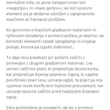
montažne hiše, so javno kategorizirani kot
»negorljivi« in »malo gorljivi«, les kot osnovni
element pa je dodatno obložen z ognjevarnimi
mavčnimi ali Farmacel ploščami.
Ko govorimo o klasičnih gradbenih materialih in
njihovem obnašanju v primeru požara, je dejstvo, da
betonski elementi zaradi upogibanja in zvijanja
pokajo, kovina pa izgubi stabilnost...
To daje lesu prednost pri požarni zaščiti v
primerjavi z drugimi gradbenimi materiali. Les
ustvari zaščitno plast, ki preprečuje dovod kisika,
kar preprečuje širjenje plamena. Ogenj, ki zajame
površinsko plast lesa, ustvarja ogljik, ta plast pa ima
izjemno nizek koeficient toplotne prevodnosti, kar
ustvarja naravno zaščito pred nadaljnjim širjenjem
ognja.
Zelo pomembno je poudariti, da les v primeru