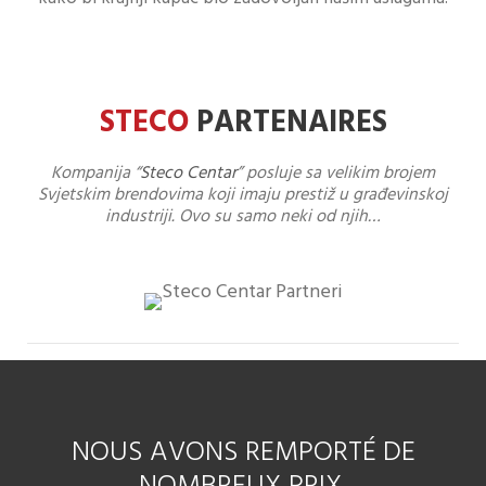
STECO
PARTENAIRES
Kompanija “
Steco Centar
” posluje sa velikim brojem
Svjetskim brendovima koji imaju prestiž u građevinskoj
industriji. Ovo su samo neki od njih…
NOUS AVONS REMPORTÉ DE