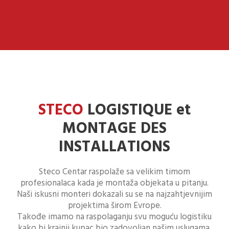
STECO
LOGISTIQUE et
MONTAGE DES
INSTALLATIONS
Steco Centar raspolaže sa velikim timom
profesionalaca kada je montaža objekata u pitanju.
Naši iskusni monteri dokazali su se na najzahtjevnijim
projektima širom Evrope.
Takođe imamo na raspolaganju svu moguću logistiku
kako bi krajnji kupac bio zadovoljan našim uslugama.