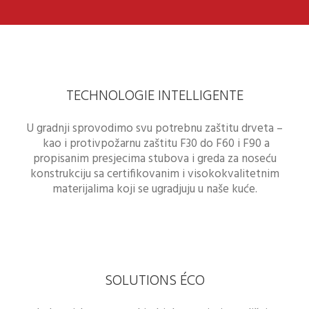
TECHNOLOGIE INTELLIGENTE
U gradnji sprovodimo svu potrebnu zaštitu drveta –
kao i protivpožarnu zaštitu F30 do F60 i F90 a
propisanim presjecima stubova i greda za noseću
konstrukciju sa certifikovanim i visokokvalitetnim
materijalima koji se ugradjuju u naše kuće.
SOLUTIONS ÉCO