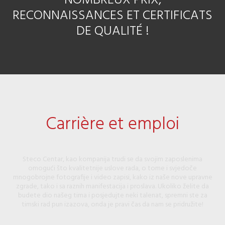
NOMBREUX PRIX,
RECONNAISSANCES ET CERTIFICATS
DE QUALITÉ !
Carrière et emploi
Steco Centar, kao kompanija trudi se da svojim zaposlenima
omogući što kvalitetnije uslove rada, o tome i svjedoče
mnogobrojne fotografije i video zapisi, kako iz naše nove upravne
zgrade, tako i sa raznih manifestacija i proslava. Ukoliko želite da
budete dio našeg tima i posjedujte neki talenat, spremni ste za
timski rad pun izazova, onda je pravi čas da nam se pridružite!