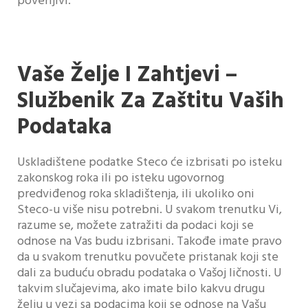
poverljivi.
Vaše Želje I Zahtjevi –
Službenik Za Zaštitu Vaših
Podataka
Uskladištene podatke Steco će izbrisati po isteku
zakonskog roka ili po isteku ugovornog
predviđenog roka skladištenja, ili ukoliko oni
Steco-u više nisu potrebni. U svakom trenutku Vi,
razume se, možete zatražiti da podaci koji se
odnose na Vas budu izbrisani. Takođe imate pravo
da u svakom trenutku povučete pristanak koji ste
dali za buduću obradu podataka o Vašoj ličnosti. U
takvim slučajevima, ako imate bilo kakvu drugu
želju u vezi sa podacima koji se odnose na Vašu