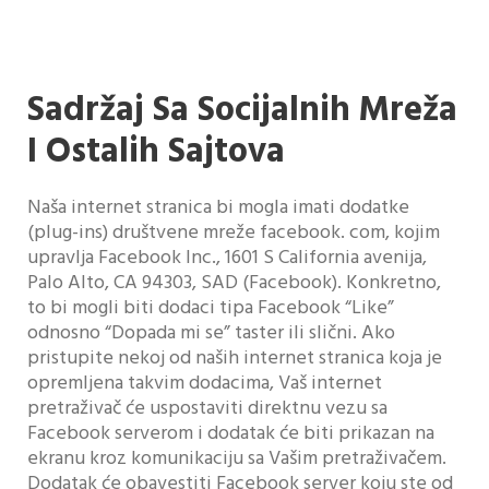
Sadržaj Sa Socijalnih Mreža
I Ostalih Sajtova
Naša internet stranica bi mogla imati dodatke
(plug-ins) društvene mreže facebook. com, kojim
upravlja Facebook Inc., 1601 S California avenija,
Palo Alto, CA 94303, SAD (Facebook). Konkretno,
to bi mogli biti dodaci tipa Facebook “Like”
odnosno “Dopada mi se” taster ili slični. Ako
pristupite nekoj od naših internet stranica koja je
opremljena takvim dodacima, Vaš internet
pretraživač će uspostaviti direktnu vezu sa
Facebook serverom i dodatak će biti prikazan na
ekranu kroz komunikaciju sa Vašim pretraživačem.
Dodatak će obavestiti Facebook server koju ste od