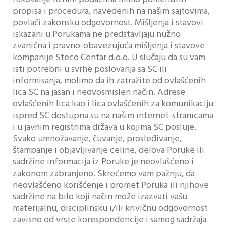
propisa i procedura, navedenih na našim sajtovima,
povlači zakonsku odgovornost. Mišljenja i stavovi
iskazani u Porukama ne predstavljaju nužno
zvanična i pravno-obavezujuća mišljenja i stavove
kompanije Steco Centar d.o.o. U slučaju da su vam
isti potrebni u svrhe poslovanja sa SC ili
informisanja, molimo da ih zatražite od ovlašćenih
lica SC na jasan i nedvosmislen način. Adrese
ovlašćenih lica kao i lica ovlašćenih za komunikaciju
ispred SC dostupna su na našim internet-stranicama
i u javnim registrima država u kojima SC posluje.
Svako umnožavanje, čuvanje, prosleđivanje,
štampanje i objavljivanje celine, delova Poruke ili
sadržine informacija iz Poruke je neovlašćeno i
zakonom zabranjeno. Skrećemo vam pažnju, da
neovlašćeno korišćenje i promet Poruka ili njihove
sadržine na bilo koji način može izazvati vašu
materijalnu, disciplinsku i/ili krivičnu odgovornost
zavisno od vrste korespondencije i samog sadržaja