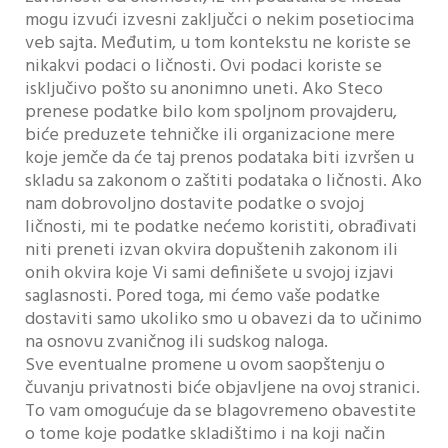
mogu izvući izvesni zaključci o nekim posetiocima
veb sajta. Međutim, u tom kontekstu ne koriste se
nikakvi podaci o ličnosti. Ovi podaci koriste se
isključivo pošto su anonimno uneti. Ako Steco
prenese podatke bilo kom spoljnom provajderu,
biće preduzete tehničke ili organizacione mere
koje jemče da će taj prenos podataka biti izvršen u
skladu sa zakonom o zaštiti podataka o ličnosti. Ako
nam dobrovoljno dostavite podatke o svojoj
ličnosti, mi te podatke nećemo koristiti, obrađivati
niti preneti izvan okvira dopuštenih zakonom ili
onih okvira koje Vi sami definišete u svojoj izjavi
saglasnosti. Pored toga, mi ćemo vaše podatke
dostaviti samo ukoliko smo u obavezi da to učinimo
na osnovu zvaničnog ili sudskog naloga.
Sve eventualne promene u ovom saopštenju o
čuvanju privatnosti biće objavljene na ovoj stranici.
To vam omogućuje da se blagovremeno obavestite
o tome koje podatke skladištimo i na koji način