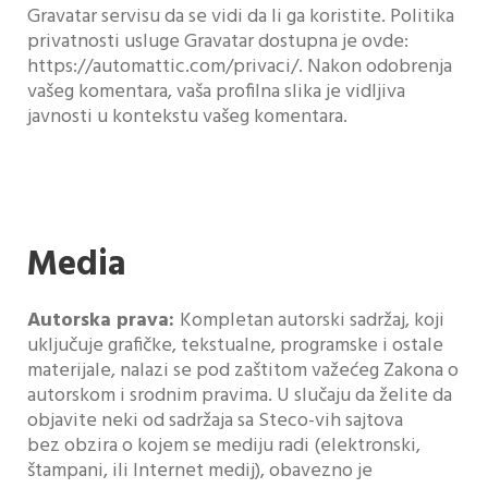
Gravatar servisu da se vidi da li ga koristite. Politika
privatnosti usluge Gravatar dostupna je ovde:
https://automattic.com/privaci/. Nakon odobrenja
vašeg komentara, vaša profilna slika je vidljiva
javnosti u kontekstu vašeg komentara.
Media
Autorska prava:
Kompletan autorski sadržaj, koji
uključuje grafičke, tekstualne, programske i ostale
materijale, nalazi se pod zaštitom važećeg Zakona o
autorskom i srodnim pravima. U slučaju da želite da
objavite neki od sadržaja sa Steco-vih sajtova
bez obzira o kojem se mediju radi (elektronski,
štampani, ili Internet medij), obavezno je