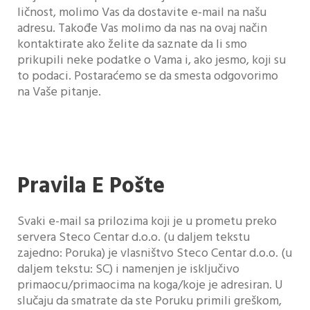
ličnost, molimo Vas da dostavite e-mail na našu
adresu. Takođe Vas molimo da nas na ovaj način
kontaktirate ako želite da saznate da li smo
prikupili neke podatke o Vama i, ako jesmo, koji su
to podaci. Postaraćemo se da smesta odgovorimo
na Vaše pitanje.
Pravila E Pošte
Svaki e-mail sa prilozima koji je u prometu preko
servera Steco Centar d.o.o. (u daljem tekstu
zajedno: Poruka) je vlasništvo Steco Centar d.o.o. (u
daljem tekstu: SC) i namenjen je isključivo
primaocu/primaocima na koga/koje je adresiran. U
slučaju da smatrate da ste Poruku primili greškom,