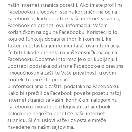
naših internet stranica posetili. Ako imate profil na
Facebooku i ulogovani ste na korisnični nalog na
Facebook-u, kada posetite našu internet stranicu,
Facebook će preneti ovu informaciju Vašem
korisničkom nalogu na Facebooku. Koristeći bilo
koju od funkcija dodataka (npr. klikom na Like
taster, ili ostavljanjem komentara), ova informacija
će biti takođe preneta na Vaš korisnički nalog na
Facebooku. Dodatne informacije o prikupljanju i
upotrebi podataka od strane Facebook-a o pravima
i mogućnostima zaštite Vaše privatnosti u ovom
kontekstu, možete pronaći
u informacijama o zaštiti podataka na Facebooku.
Kako bi sprečili da Facebook poveže posetu našoj
internet stranici sa Vašim koriničkim nalogom na
Facebooku, morate se izlogovati sa Facebook
naloga pre nego što posetite našu internet
stranicu. Slični uslovi važe i za ostale mreže
navedene na našim sajtovima.