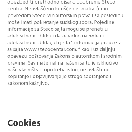
obezbediti prethodno pisano odobrenje Steco
centra. Neovlašćeno korišćenje smatra ćemo
povredom Steco-vih autorskih prava i za posledicu
može imati pokretanje sudskog spora. Pojedine
informacije sa Steco sajta mogu se preneti u
adekvatnom obliku i da se vidno navede i u
adekvatnom obliku, da je ta ” informacija preuzeta
sa sajta www.stecocentar.com. ” kao i uz daljnju
obavezu poštovanja Zakona o autorskom i srodnim
pravima. Sav materijal na našem sajtu je isključivo
naše vlasništvo, upotreba istog, ne ovlašteno
kopiranje i objavljivanje je strogo zabranjeno i
zakonom kažnjivo.
Cookies