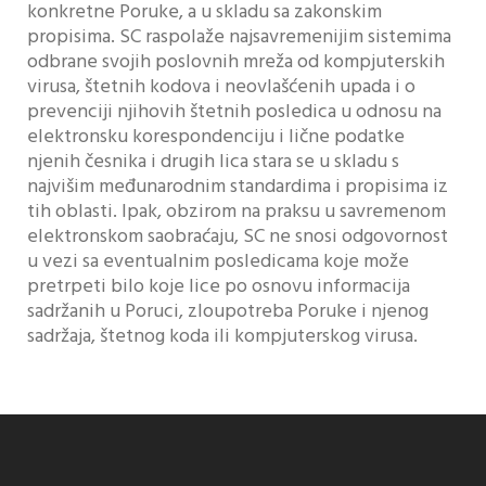
konkretne Poruke, a u skladu sa zakonskim
propisima. SC raspolaže najsavremenijim sistemima
odbrane svojih poslovnih mreža od kompjuterskih
virusa, štetnih kodova i neovlašćenih upada i o
prevenciji njihovih štetnih posledica u odnosu na
elektronsku korespondenciju i lične podatke
njenih česnika i drugih lica stara se u skladu s
najvišim međunarodnim standardima i propisima iz
tih oblasti. Ipak, obzirom na praksu u savremenom
elektronskom saobraćaju, SC ne snosi odgovornost
u vezi sa eventualnim posledicama koje može
pretrpeti bilo koje lice po osnovu informacija
sadržanih u Poruci, zloupotreba Poruke i njenog
sadržaja, štetnog koda ili kompjuterskog virusa.