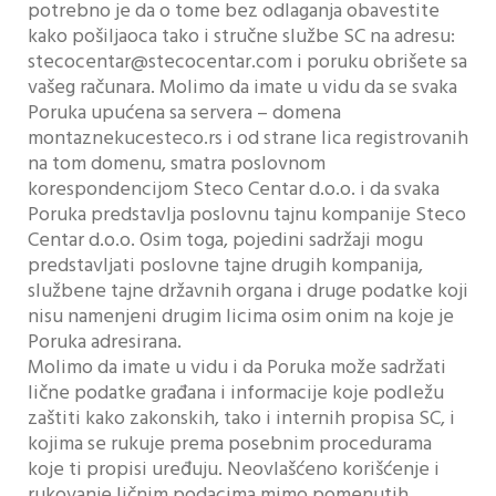
potrebno je da o tome bez odlaganja obavestite
kako pošiljaoca tako i stručne službe SC na adresu:
stecocentar@stecocentar.com i poruku obrišete sa
vašeg računara. Molimo da imate u vidu da se svaka
Poruka upućena sa servera – domena
montaznekucesteco.rs i od strane lica registrovanih
na tom domenu, smatra poslovnom
korespondencijom Steco Centar d.o.o. i da svaka
Poruka predstavlja poslovnu tajnu kompanije Steco
Centar d.o.o. Osim toga, pojedini sadržaji mogu
predstavljati poslovne tajne drugih kompanija,
službene tajne državnih organa i druge podatke koji
nisu namenjeni drugim licima osim onim na koje je
Poruka adresirana.
Molimo da imate u vidu i da Poruka može sadržati
lične podatke građana i informacije koje podležu
zaštiti kako zakonskih, tako i internih propisa SC, i
kojima se rukuje prema posebnim procedurama
koje ti propisi uređuju. Neovlašćeno korišćenje i
rukovanje ličnim podacima mimo pomenutih