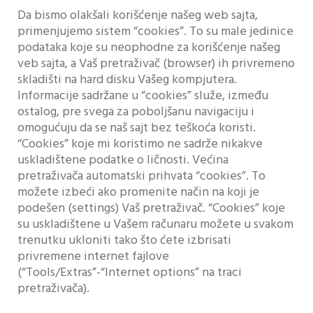
Da bismo olakšali korišćenje našeg web sajta,
primenjujemo sistem “cookies”. To su male jedinice
podataka koje su neophodne za korišćenje našeg
veb sajta, a Vaš pretraživač (browser) ih privremeno
skladišti na hard disku Vašeg kompjutera.
Informacije sadržane u “cookies” služe, između
ostalog, pre svega za poboljšanu navigaciju i
omogućuju da se naš sajt bez teškoća koristi.
“Cookies” koje mi koristimo ne sadrže nikakve
uskladištene podatke o ličnosti. Većina
pretraživača automatski prihvata “cookies”. To
možete izbeći ako promenite način na koji je
podešen (settings) Vaš pretraživač. “Cookies” koje
su uskladištene u Vašem računaru možete u svakom
trenutku ukloniti tako što ćete izbrisati
privremene internet fajlove
(“Tools/Extras”-“Internet options” na traci
pretraživača).