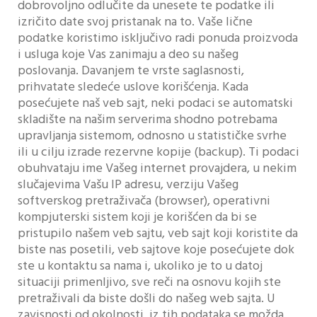
dobrovoljno odlučite da unesete te podatke ili
izričito date svoj pristanak na to. Vaše lične
podatke koristimo isključivo radi ponuda proizvoda
i usluga koje Vas zanimaju a deo su našeg
poslovanja. Davanjem te vrste saglasnosti,
prihvatate sledeće uslove korišćenja. Kada
posećujete naš veb sajt, neki podaci se automatski
skladište na našim serverima shodno potrebama
upravljanja sistemom, odnosno u statističke svrhe
ili u cilju izrade rezervne kopije (backup). Ti podaci
obuhvataju ime Vašeg internet provajdera, u nekim
slučajevima Vašu IP adresu, verziju Vašeg
softverskog pretraživača (browser), operativni
kompjuterski sistem koji je korišćen da bi se
pristupilo našem veb sajtu, veb sajt koji koristite da
biste nas posetili, veb sajtove koje posećujete dok
ste u kontaktu sa nama i, ukoliko je to u datoj
situaciji primenljivo, sve reči na osnovu kojih ste
pretraživali da biste došli do našeg web sajta. U
zavisnosti od okolnosti, iz tih podataka se možda