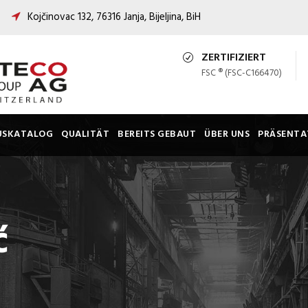
Kojčinovac 132, 76316 Janja, Bijeljina, BiH
ZERTIFIZIERT
FSC ® (FSC-C166470)
USKATALOG
QUALITÄT
BEREITS GEBAUT
ÜBER UNS
PRÄSENTA
ć