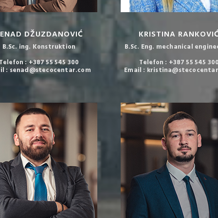
SENAD DŽUZDANOVIĆ
KRISTINA RANKOVI
B.Sc. ing. Konstruktion
B.Sc. Eng. mechanical engine
Telefon : +387 55 545 300
Telefon : +387 55 545 30
il : senad@stecocentar.com
Email : kristina@stecocenta