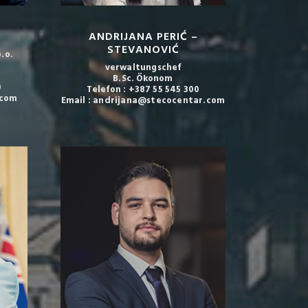
Ć
ANDRIJANA PERIĆ –
STEVANOVIĆ
.o.
verwaltungschef
B.Sc. Ökonom
0
Telefon : +387 55 545 300
.com
Email : andrijana@stecocentar.com