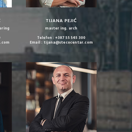
Ć
TIJANA PEJIĆ
ering
master ing. arch
0
Telefon : +387 55 545 300
r.com
Email : tijana@stecocentar.com