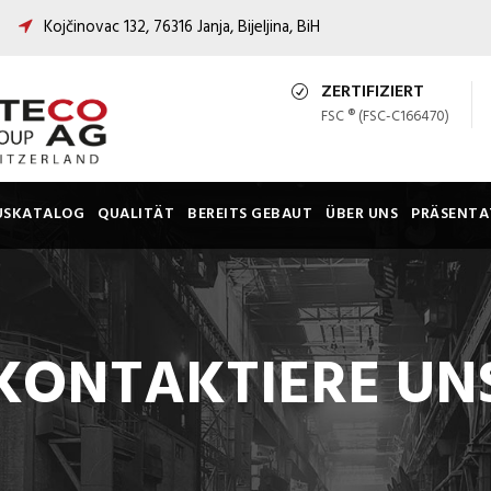
Kojčinovac 132, 76316 Janja, Bijeljina, BiH
ZERTIFIZIERT
FSC ® (FSC-C166470)
USKATALOG
QUALITÄT
BEREITS GEBAUT
ÜBER UNS
PRÄSENTA
KONTAKTIERE UN