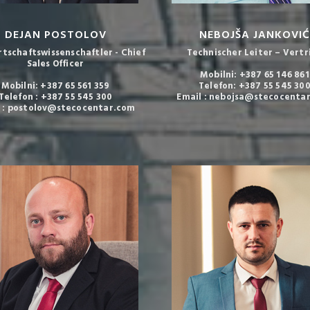
DEJAN POSTOLOV
NEBOJŠA JANKOVIĆ
rtschaftswissenschaftler - Chief
Technischer Leiter – Vertr
Sales Officer
Mobilni: +387 65 146 861
Mobilni: +387 65 561 359
Telefon: +387 55 545 30
Telefon : +387 55 545 300
Email : nebojsa@stecocenta
l : postolov@stecocentar.com