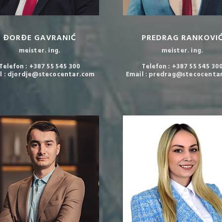
ĐORĐE GAVRANIĆ
PREDRAG RANKOVI
meister. ing.
meister. ing.
Telefon : +387 55 545 300
Telefon : +387 55 545 30
l : djordje@stecocentar.com
Email : predrag@stecocenta