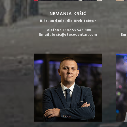
NEMANJA KRŠIĆ
B.Sc. und mit. die Architektur
Telefon : +387 55 545 300
Email : krsic@stecocentar.com
Em