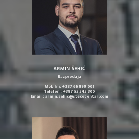
ARMIN ŠEHIĆ
Razprodaja
Mobilni: +387 66 899 001
Telefon : +387 55 545 300
Email : armin.sehic@stecocentar.com