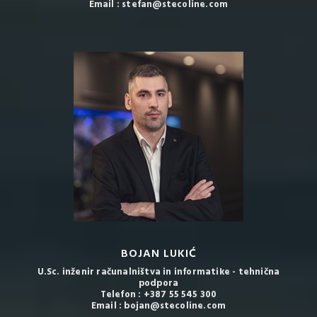
Email : stefan@stecoline.com
BOJAN LUKIĆ
U.Sc. inženir računalništva in informatike - tehnična
podpora
Telefon : +387 55 545 300
Email : bojan@stecoline.com