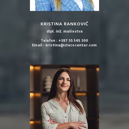
KRISTINA RANKOVIĆ
dipl. inž. mašinstva
Telefon : +387 55 545 300
Email : kristina@stecocentar.com