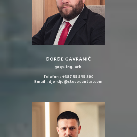
ĐORĐE GAVRANIĆ
gosp. ing. arh.
Telefon : +387 55 545 300
Email : djordje@stecocentar.com