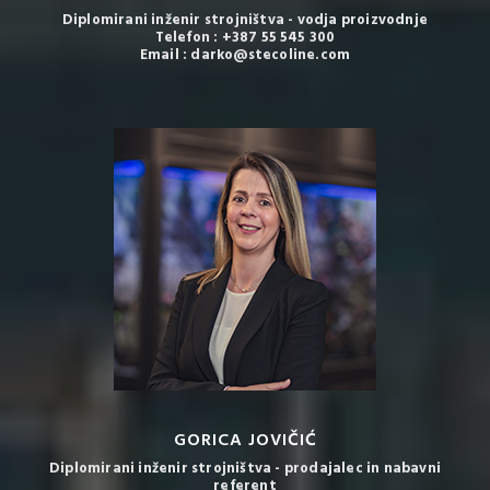
Diplomirani inženir strojništva - vodja proizvodnje
Telefon : +387 55 545 300
Email : darko@stecoline.com
GORICA JOVIČIĆ
Diplomirani inženir strojništva - prodajalec in nabavni
referent