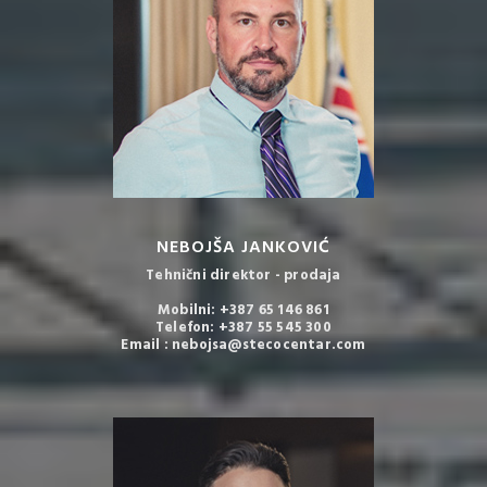
NEBOJŠA JANKOVIĆ
Tehnični direktor - prodaja
Mobilni: +387 65 146 861
Telefon: +387 55 545 300
Email : nebojsa@stecocentar.com