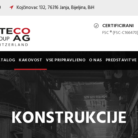
00
Kojčinovac 132, 76316 Janja, Bijeljina, BiH
CERTIFICIRANI
FSC ® (FSC-C166470
ATALOG
KAKOVOST
VSE PRIPRAVLJENO
O NAS
PREDSTAVITVE
KONSTRUKCIJE