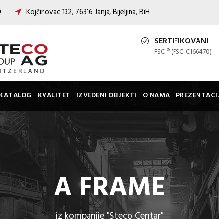
00
Kojčinovac 132, 76316 Janja, Bijeljina, BiH
SERTIFIKOVANI
FSC ® (FSC-C166470)
KATALOG
KVALITET
IZVEDENI OBJEKTI
O NAMA
PREZENTACI
A FRAME
iz kompanije "Steco Centar"