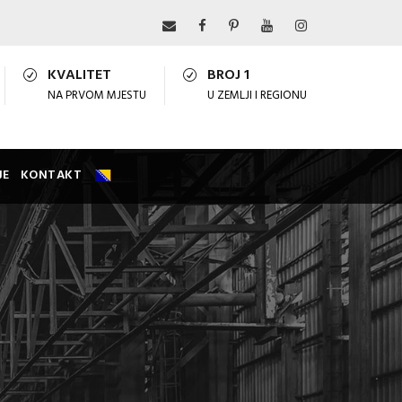
KVALITET
BROJ 1
NA PRVOM MJESTU
U ZEMLJI I REGIONU
JE
KONTAKT