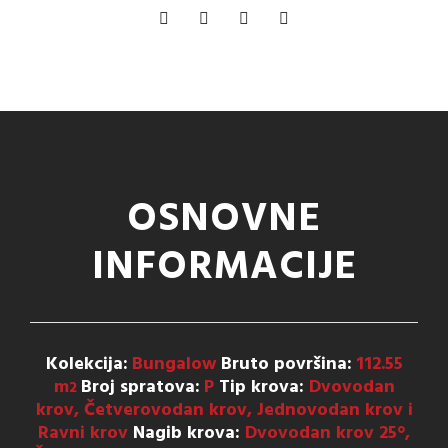
OSNOVNE
INFORMACIJE
Kolekcija:
Bungalow
Bruto površina:
112.55
m
Broj spratova:
P
Tip krova:
Dvovodan
2
krov, Četverovodan krov, Jednovodan krov i
Ravni krov
Nagib krova:
Dvovodan krov 25°,