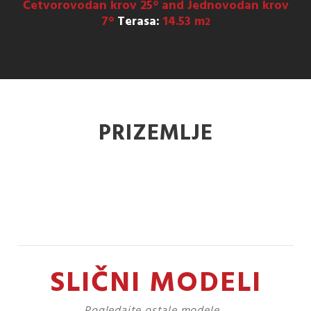
Četvorovodan krov 25° and Jednovodan krov
7°
Terasa:
14.53 m
2
PRIZEMLJE
SLIČNI MODELI
Pogledajte ostale modele...