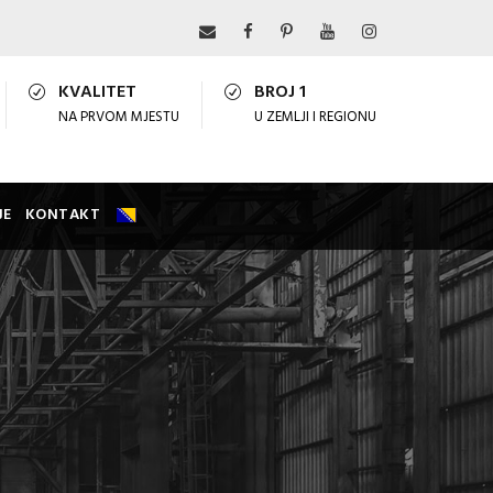
KVALITET
BROJ 1
NA PRVOM MJESTU
U ZEMLJI I REGIONU
JE
KONTAKT