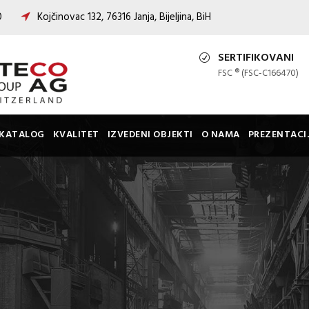
00
Kojčinovac 132, 76316 Janja, Bijeljina, BiH
SERTIFIKOVANI
FSC ® (FSC-C166470)
KATALOG
KVALITET
IZVEDENI OBJEKTI
O NAMA
PREZENTACI