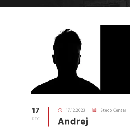
17
17.12.2023
Steco Centar
Andrej
DEC