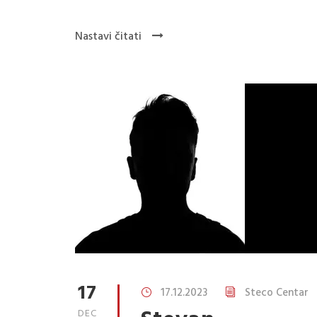
Nastavi čitati
17
17.12.2023
Steco Centar
DEC