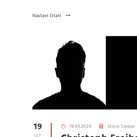
Nastavi čitati
19
19.09.2024
Steco Centar
SEP