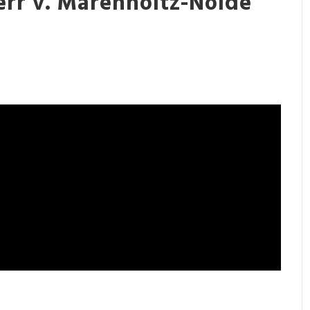
err v. Marenholtz-Nolde