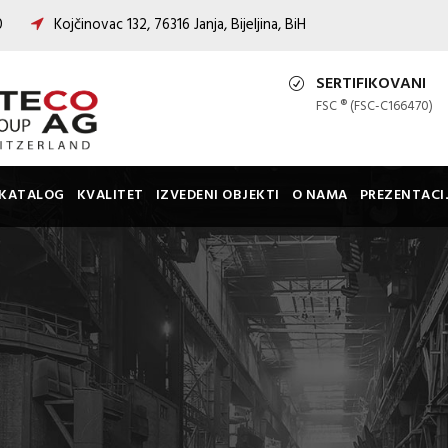
00
Kojčinovac 132, 76316 Janja, Bijeljina, BiH
SERTIFIKOVANI
FSC ® (FSC-C166470)
KATALOG
KVALITET
IZVEDENI OBJEKTI
O NAMA
PREZENTACI