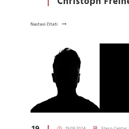
Christoph Freih
Nastavi čitati
19.09.2024
Steco Centar