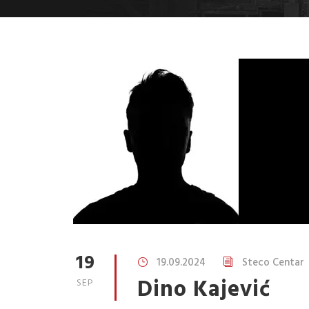
19
19.09.2024
Steco Centar
Dino Kajević
SEP