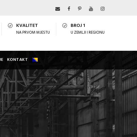
KVALITET
BROJ 1
NA PRVOM MJESTU
U ZEMLJI I REGIONU
JE
KONTAKT