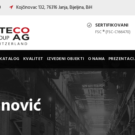
00
Kojčinovac 132, 76316 Janja, Bijeljina, BiH
SERTIFIKOVANI
FSC ® (FSC-C166470)
KATALOG
KVALITET
IZVEDENI OBJEKTI
O NAMA
PREZENTACI
nović