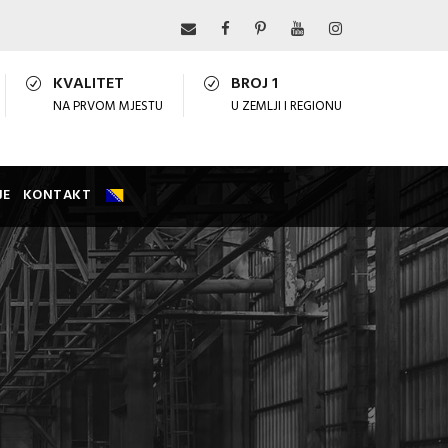
KVALITET
BROJ 1
NA PRVOM MJESTU
U ZEMLJI I REGIONU
JE
KONTAKT