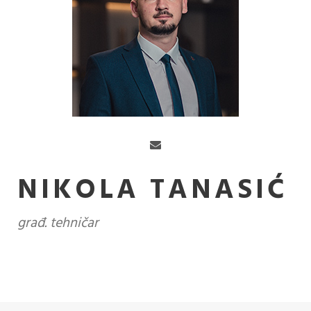
NIKOLA TANASIĆ
građ. tehničar