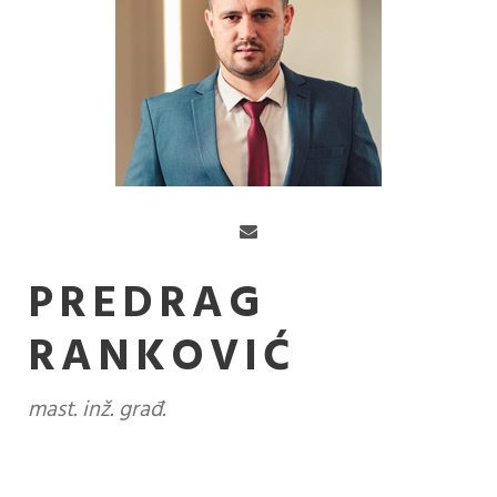
PREDRAG
RANKOVIĆ
mast. inž. građ.