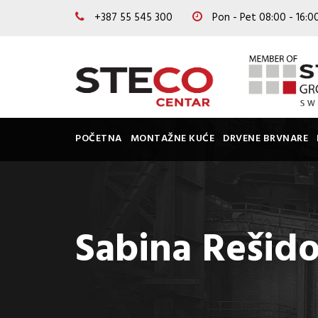
+387 55 545 300
Pon - Pet 08:00 - 16:
POČETNA
MONTAŽNE KUĆE
DRVENE BRVNARE
Sabina Rešido