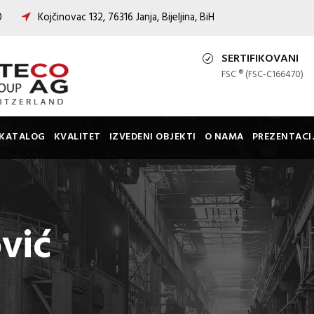
00
Kojčinovac 132, 76316 Janja, Bijeljina, BiH
SERTIFIKOVANI
FSC ® (FSC-C166470)
KATALOG
KVALITET
IZVEDENI OBJEKTI
O NAMA
PREZENTACI
vić