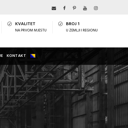
KVALITET
BROJ 1
NA PRVOM MJESTU
U ZEMLJI I REGIONU
JE
KONTAKT