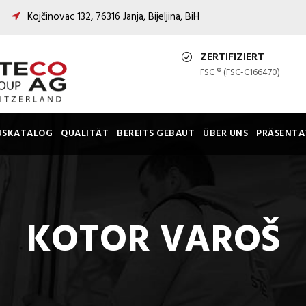
Kojčinovac 132, 76316 Janja, Bijeljina, BiH
ZERTIFIZIERT
FSC ® (FSC-C166470)
USKATALOG
QUALITÄT
BEREITS GEBAUT
ÜBER UNS
PRÄSENTA
KOTOR VAROŠ