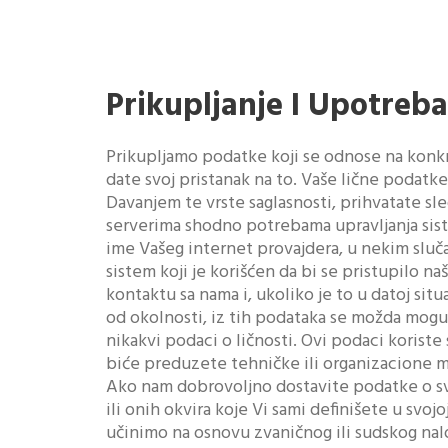
Prikupljanje I Upotreb
Prikupljamo podatke koji se odnose na konkre
date svoj pristanak na to. Vaše lične podatke
Davanjem te vrste saglasnosti, prihvatate sl
serverima shodno potrebama upravljanja siste
ime Vašeg internet provajdera, u nekim sluča
sistem koji je korišćen da bi se pristupilo na
kontaktu sa nama i, ukoliko je to u datoj situ
od okolnosti, iz tih podataka se možda mogu
nikakvi podaci o ličnosti. Ovi podaci koris
biće preduzete tehničke ili organizacione me
Ako nam dobrovoljno dostavite podatke o svo
ili onih okvira koje Vi sami definišete u svo
učinimo na osnovu zvaničnog ili sudskog nal