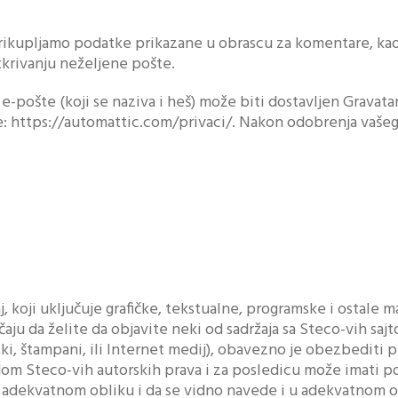
rikupljamo podatke prikazane u obrascu za komentare, kao i
krivanju neželjene pošte.
pošte (koji se naziva i heš) može biti dostavljen Gravatar se
: https://automattic.com/privaci/. Nakon odobrenja vašeg ko
, koji uključuje grafičke, tekstualne, programske i ostale m
ju da želite da objavite neki od sadržaja sa Steco-vih sajt
ski, štampani, ili Internet medij), obavezno je obezbediti
m Steco-vih autorskih prava i za posledicu može imati po
 adekvatnom obliku i da se vidno navede i u adekvatnom obli