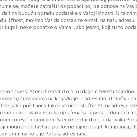
zume se, možete zatražiti da podaci koji se odnose na Vas 
 dali za buduću obradu podataka o Vašoj ličnosti. U takvim
ašu ličnost, molimo Vas da dostavite e-mail na našu adresu
 prikupili neke podatke o Vama i, ako jesmo, koji su to po
reko servera Steco Centar d.o.o. (u daljem tekstu zajedno: 
primaocu/primaocima na koga/koje je adresiran. U slučaju da
tite kako pošiljaoca tako i stručne službe SC na adresu: 
 u vidu da se svaka Poruka upućena sa servera – domena mo
nom korespondencijom Steco Centar d.o.o. i da svaka Poru
žaji mogu predstavljati poslovne tajne drugih kompanija, s
im onim na koje je Poruka adresirana.