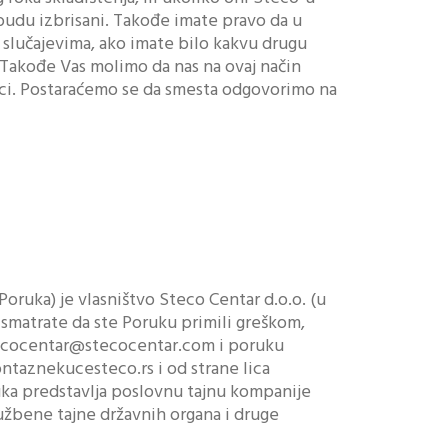
budu izbrisani. Takođe imate pravo da u
 slučajevima, ako imate bilo kakvu drugu
. Takođe Vas molimo da nas na ovaj način
daci. Postaraćemo se da smesta odgovorimo na
Poruka) je vlasništvo Steco Centar d.o.o. (u
 smatrate da ste Poruku primili greškom,
stecocentar@stecocentar.com i poruku
ntaznekucesteco.rs i od strane lica
ka predstavlja poslovnu tajnu kompanije
lužbene tajne državnih organa i druge