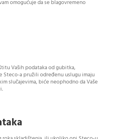
To vam omogućuje da se blagovremeno
titu Vaših podataka od gubitka,
e Steco-a pružili određenu uslugu imaju
nekim slučajevima, biće neophodno da Vaše
i.
ataka
oka skladištenja, ili ukoliko oni Steco-u