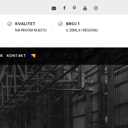
KVALITET
BROJ 1
NA PRVOM MJESTU
U ZEMLJI I REGIONU
JE
KONTAKT