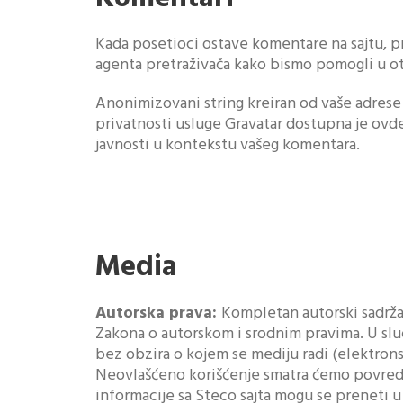
Kada posetioci ostave komentare na sajtu, p
agenta pretraživača kako bismo pomogli u ot
Anonimizovani string kreiran od vaše adrese e-
privatnosti usluge Gravatar dostupna je ovde
javnosti u kontekstu vašeg komentara.
Media
Autorska prava:
Kompletan autorski sadržaj
Zakona o autorskom i srodnim pravima. U sluča
bez obzira o kojem se mediju radi (elektron
Neovlašćeno korišćenje smatra ćemo povredo
informacije sa Steco sajta mogu se preneti u