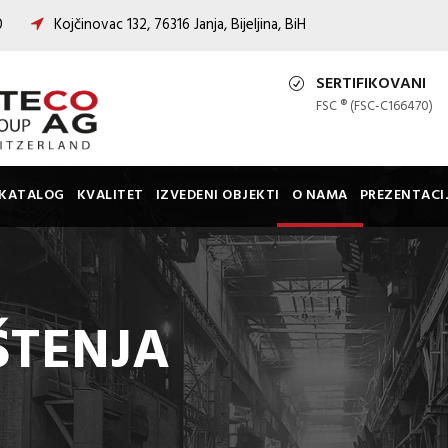
00
Kojčinovac 132, 76316 Janja, Bijeljina, BiH
SERTIFIKOVANI
FSC ® (FSC-C166470)
KATALOG
KVALITET
IZVEDENI OBJEKTI
O NAMA
PREZENTACI
ŠTENJA