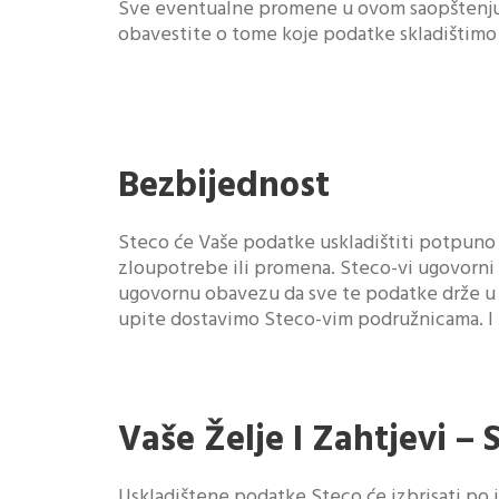
Sve eventualne promene u ovom saopštenju o
obavestite o tome koje podatke skladištimo i
Bezbijednost
Steco će Vaše podatke uskladištiti potpuno
zloupotrebe ili promena. Steco-vi ugovorni 
ugovornu obavezu da sve te podatke drže u t
upite dostavimo Steco-vim podružnicama. I u 
Vaše Želje I Zahtjevi –
Uskladištene podatke Steco će izbrisati po i