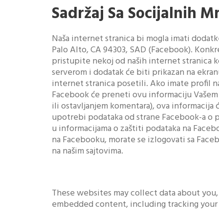
Sadržaj Sa Socijalnih Mr
Naša internet stranica bi mogla imati dodatk
Palo Alto, CA 94303, SAD (Facebook). Konkret
pristupite nekoj od naših internet stranica 
serverom i dodatak će biti prikazan na ekra
internet stranica posetili. Ako imate profil
Facebook će preneti ovu informaciju Vašem k
ili ostavljanjem komentara), ova informacija
upotrebi podataka od strane Facebook-a o p
u informacijama o zaštiti podataka na Faceb
na Facebooku, morate se izlogovati sa Facebo
na našim sajtovima.
These websites may collect data about you, 
embedded content, including tracking your 