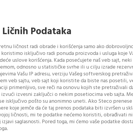
a Ličnih Podataka
tnu ličnost radi obrade i korišćenja samo ako dobrovoljno 
 koristimo isključivo radi ponuda proizvoda i usluga koje 
edeće uslove korišćenja. Kada posećujete naš veb sajt, neki
mom, odnosno u statističke svrhe ili u cilju izrade rezer
jevima Vašu IP adresu, verziju Vašeg softverskog pretraži
šem veb sajtu, veb sajt koji koristite da biste nas posetili,
aciji primenljivo, sve reči na osnovu kojih ste pretraživali 
 izvući izvesni zaključci o nekim posetiocima veb sajta. M
te se isključivo pošto su anonimno uneti. Ako Steco prenes
re koje jemče da će taj prenos podataka biti izvršen u skl
joj ličnosti, mi te podatke nećemo koristiti, obrađivati 
joj izjavi saglasnosti. Pored toga, mi ćemo vaše podatke dos
oga.