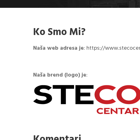
Ko Smo Mi?
Naša web adresa je
:
https://www.stecoce
Naša brend (logo) je
:
Komentari