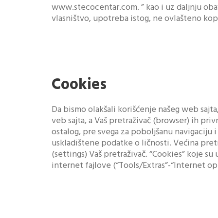
www.stecocentar.com. ” kao i uz daljnju obav
vlasništvo, upotreba istog, ne ovlašteno kopi
Cookies
Da bismo olakšali korišćenje našeg web sajt
veb sajta, a Vaš pretraživač (browser) ih pr
ostalog, pre svega za poboljšanu navigaciju i
uskladištene podatke o ličnosti. Većina pre
(settings) Vaš pretraživač. “Cookies” koje s
internet fajlove (“Tools/Extras”-“Internet opt