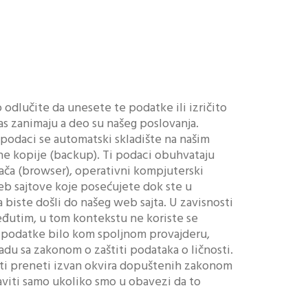
odlučite da unesete te podatke ili izričito
Vas zanimaju a deo su našeg poslovanja.
 podaci se automatski skladište na našim
vne kopije (backup). Ti podaci obuhvataju
vača (browser), operativni kompjuterski
 veb sajtove koje posećujete dok ste u
da biste došli do našeg web sajta. U zavisnosti
eđutim, u tom kontekstu ne koriste se
e podatke bilo kom spoljnom provajderu,
adu sa zakonom o zaštiti podataka o ličnosti.
niti preneti izvan okvira dopuštenih zakonom
taviti samo ukoliko smo u obavezi da to