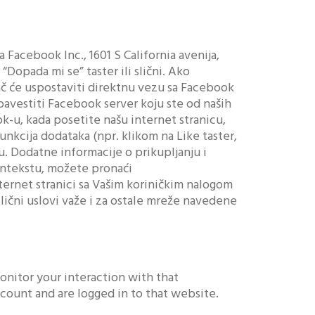
Facebook Inc., 1601 S California avenija,
Dopada mi se” taster ili slični. Ako
ač će uspostaviti direktnu vezu sa Facebook
bavestiti Facebook server koju ste od naših
ok-u, kada posetite našu internet stranicu,
nkcija dodataka (npr. klikom na Like taster,
u. Dodatne informacije o prikupljanju i
ontekstu, možete pronaći
ternet stranici sa Vašim koriničkim nalogom
lični uslovi važe i za ostale mreže navedene
onitor your interaction with that
ount and are logged in to that website.