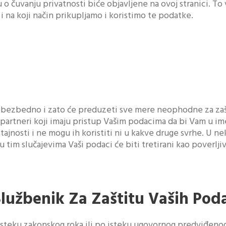
 čuvanju privatnosti biće objavljene na ovoj stranici. 
 na koji način prikupljamo i koristimo te podatke.
 bezbedno i zato će preduzeti sve mere neophodne za zaš
partneri koji imaju pristup Vašim podacima da bi Vam u im
ajnosti i ne mogu ih koristiti ni u kakve druge svrhe. U 
tim slučajevima Vaši podaci će biti tretirani kao poverljiv
 Službenik Za Zaštitu Vaših Pod
steku zakonskog roka ili po isteku ugovornog predviđenog r