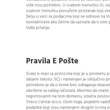
više nisu potrebni. U svakom trenutku Vi, ra
svakom trenutku povučete pristanak koji ste
želju u vezi sa podacima koji se odnose na V
kontaktirate ako želite da saznate da li smo
Vaše pitanje.
Pravila E Pošte
Svaki e-mail sa prilozima koji je u prometu p
daljem tekstu: SC) i namenjen je isključivo 
potrebno je da o tome bez odlaganja obaves
obrišete sa vašeg računara. Molimo da imate
registrovanih na tom domenu, smatra poslov
Steco Centar d.o.o. Osim toga, pojedini sadr
podatke koji nisu namenjeni drugim licima os