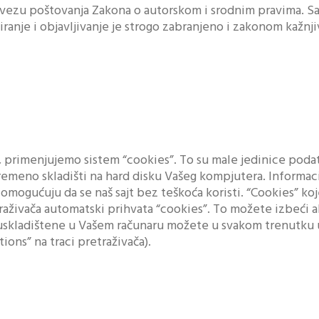
ezu poštovanja Zakona o autorskom i srodnim pravima. Sav 
ranje i objavljivanje je strogo zabranjeno i zakonom kažnji
a, primenjujemo sistem “cookies”. To su male jedinice pod
ivremeno skladišti na hard disku Vašeg kompjutera. Informac
 omogućuju da se naš sajt bez teškoća koristi. “Cookies” ko
traživača automatski prihvata “cookies”. To možete izbeći 
u uskladištene u Vašem računaru možete u svakom trenutku u
ions” na traci pretraživača).