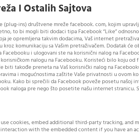
eža I Ostalih Sajtova
e (plug-ins) društvene mreže facebook. com, kojim upravlja 
no, to bi mogli biti dodaci tipa Facebook “Like” odnosno “
koja je opremljena takvim dodacima, Vaš internet pretraživ
nu kroz komunikaciju sa Vašim pretraživačem. Dodatak će o
 na Facebooku i ulogovani ste na korisnični nalog na Facebo
orisničkom nalogu na Facebooku. Koristeći bilo koju od fu
 će biti takođe preneta na Vaš korisnički nalog na Facebook
ravima i mogućnostima zaštite Vaše privatnosti u ovom k
ooku. Kako bi sprečili da Facebook poveže posetu našoj in
ok naloga pre nego što posetite našu internet stranicu. S
use cookies, embed additional third-party tracking, and m
interaction with the embedded content if you have an acc