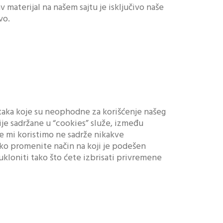
materijal na našem sajtu je isključivo naše
vo.
ataka koje su neophodne za korišćenje našeg
ije sadržane u “cookies” služe, između
je mi koristimo ne sadrže nikakve
ako promenite način na koji je podešen
kloniti tako što ćete izbrisati privremene