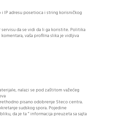
 IP adresu posetioca i string korisničkog
rvisu da se vidi da li ga koristite. Politika
mentara, vaša profilna slika je vidljiva
aterijale, nalazi se pod zaštitom važećeg
ova
 prethodno pisano odobrenje Steco centra.
kretanje sudskog spora. Pojedine
ku, da je ta ” informacija preuzeta sa sajta