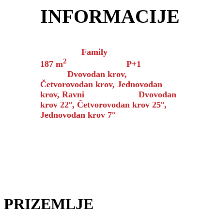
INFORMACIJE
Kolekcija:
Family
Bruto površina:
2
187 m
Broj spratova:
P+1
Tip
krova:
Dvovodan krov,
Četvorovodan krov, Jednovodan
krov, Ravni
Nagib krova:
Dvovodan
krov 22°, Četvorovodan krov 25°,
Jednovodan krov 7°
PRIZEMLJE