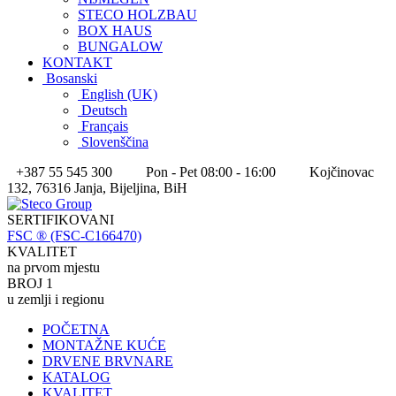
STECO HOLZBAU
BOX HAUS
BUNGALOW
KONTAKT
Bosanski
English (UK)
Deutsch
Français
Slovenščina
+387 55 545 300
Pon - Pet 08:00 - 16:00
Kojčinovac
132, 76316 Janja, Bijeljina, BiH
SERTIFIKOVANI
FSC ® (FSC-C166470)
KVALITET
na prvom mjestu
BROJ 1
u zemlji i regionu
POČETNA
MONTAŽNE KUĆE
DRVENE BRVNARE
KATALOG
KVALITET