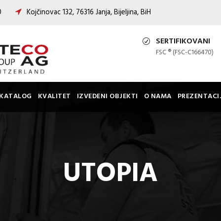
00
Kojčinovac 132, 76316 Janja, Bijeljina, BiH
SERTIFIKOVANI
FSC ® (FSC-C166470)
KATALOG
KVALITET
IZVEDENI OBJEKTI
O NAMA
PREZENTACI
UTOPIA