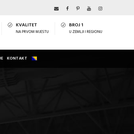
KVALITET
BROJ 1
NA PRVOM MJESTU
U ZEMLJI I REGIONU
JE
KONTAKT