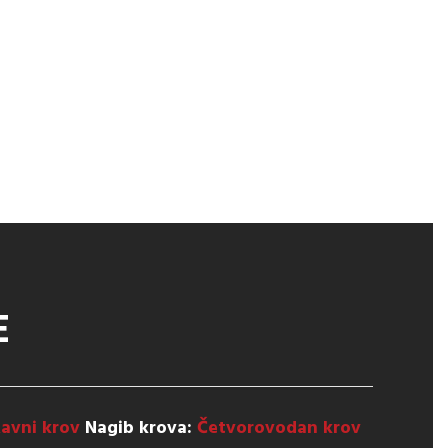
E
Ravni krov
Nagib krova:
Četvorovodan krov