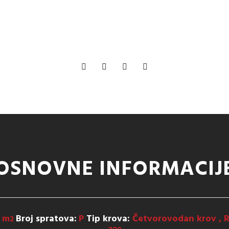
OSNOVNE INFORMACIJ
7 m
Broj spratova:
P
Tip krova:
Četvorovodan krov , 
2