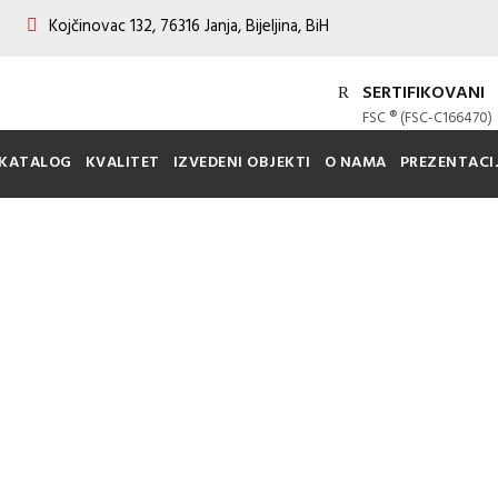
Kojčinovac 132, 76316 Janja, Bijeljina, BiH
SERTIFIKOVANI
FSC ® (FSC-C166470)
KATALOG
KVALITET
IZVEDENI OBJEKTI
O NAMA
PREZENTACI
DIONIS