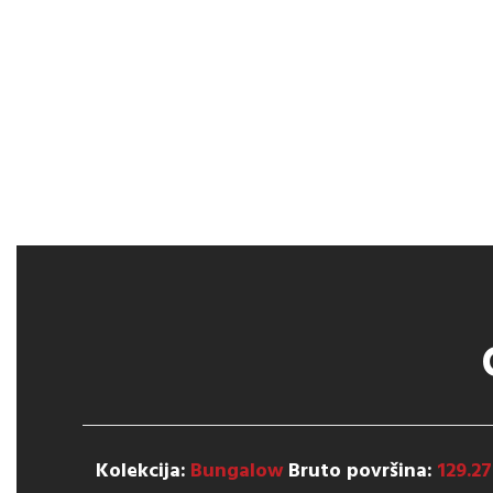
Kolekcija:
Bungalow
Bruto površina:
129.2