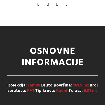
OSNOVNE
INFORMACIJE
Kolekcija:
Family
Bruto površina:
161.9 m
Broj
2
spratova:
P+1
Tip krova:
Ravni
Terasa:
6.31 m
2