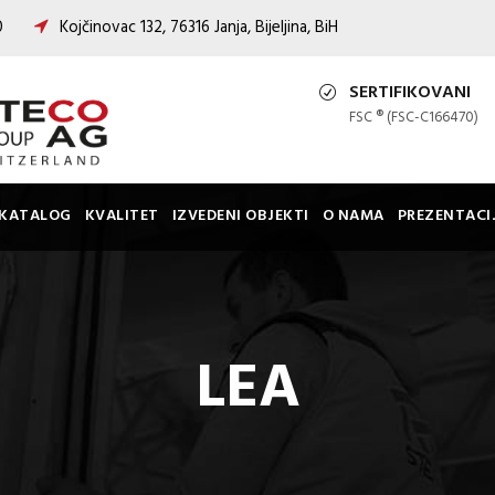
00
Kojčinovac 132, 76316 Janja, Bijeljina, BiH
SERTIFIKOVANI
FSC ® (FSC-C166470)
KATALOG
KVALITET
IZVEDENI OBJEKTI
O NAMA
PREZENTACI
LEA