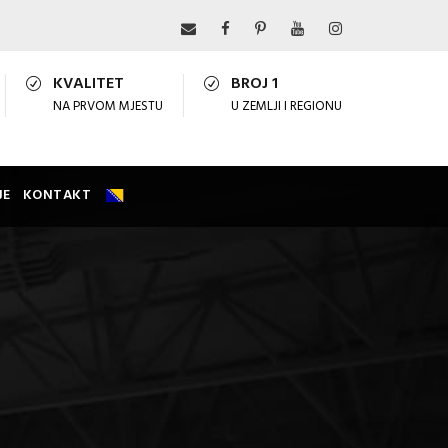
KVALITET
BROJ 1
NA PRVOM MJESTU
U ZEMLJI I REGIONU
JE
KONTAKT