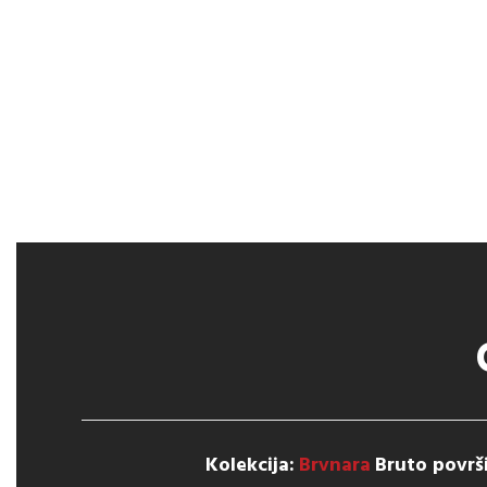
Kolekcija:
Brvnara
Bruto površ