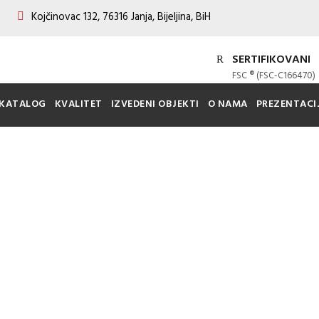
Kojčinovac 132, 76316 Janja, Bijeljina, BiH
SERTIFIKOVANI
FSC ® (FSC-C166470)
KATALOG
KVALITET
IZVEDENI OBJEKTI
O NAMA
PREZENTACI
NEDA