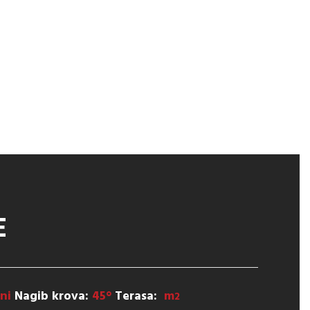
E
lni
Nagib krova:
45°
Terasa:
m
2