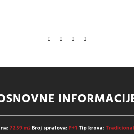
OSNOVNE INFORMACIJ
ina:
72.59 m
Broj spratova:
P+1
Tip krova:
Tradiciona
2