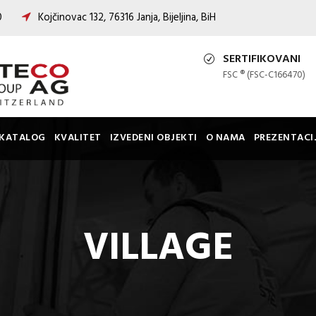
00
Kojčinovac 132, 76316 Janja, Bijeljina, BiH
SERTIFIKOVANI
FSC ® (FSC-C166470)
KATALOG
KVALITET
IZVEDENI OBJEKTI
O NAMA
PREZENTACI
VILLAGE