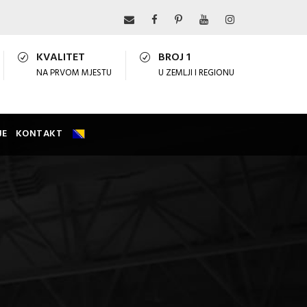
KVALITET
BROJ 1
NA PRVOM MJESTU
U ZEMLJI I REGIONU
JE
KONTAKT