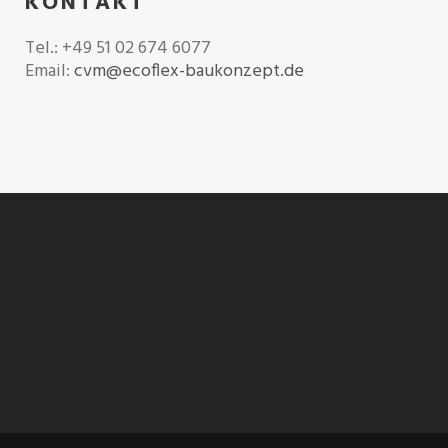
KONTAKT
Tel.: +49 51 02 674 6077
Email:
cvm@ecoflex-baukonzept.de