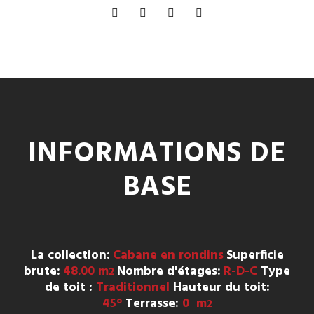
INFORMATIONS DE
BASE
La collection:
Cabane en rondins
Superficie
brute:
48.00 m
Nombre d'étages:
R-D-C
Type
2
de toit :
Traditionnel
Hauteur du toit:
45°
Terrasse:
0 m
2