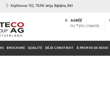
Kojčinovac 132, 76316 Janja, Bijeljina, BiH
AGRÉÉ
FSC ® (FSC-C166470)
IS
BROCHURE
QUALITÉ
DÉJÀ CONSTRUIT
À PROPOS DE NOUS
SONS PRÉFABRIQ
de la société "Steco Centar"