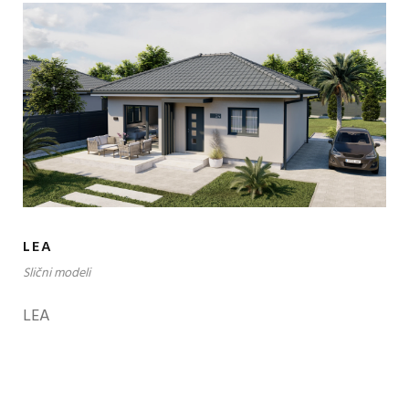
LEA
Slični modeli
LEA