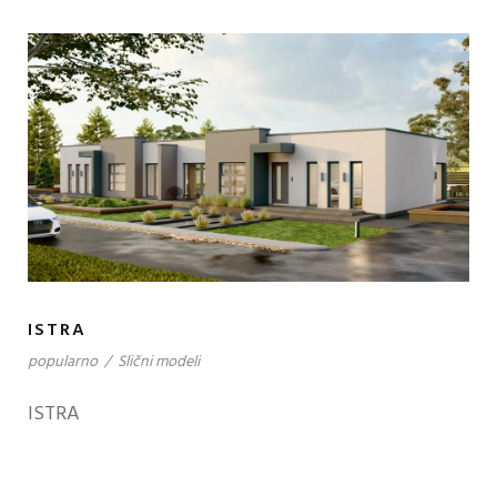
ISTRA
popularno
/
Slični modeli
ISTRA