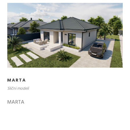
MARTA
Slični modeli
MARTA