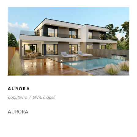
AURORA
popularno
/
Slični modeli
AURORA