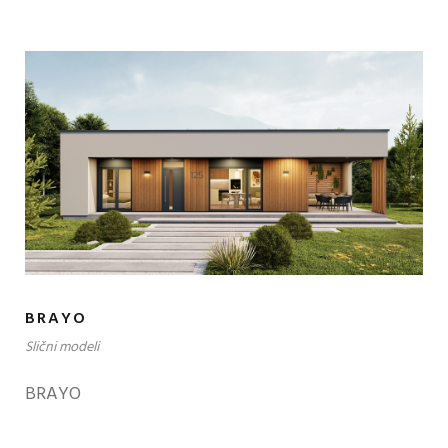
BRAYO
Slični modeli
BRAYO