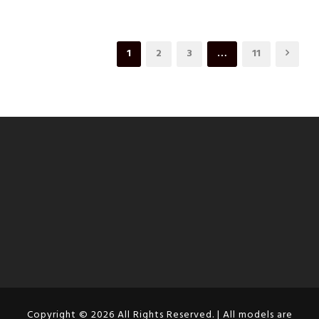
1
2
3
…
11
Copyright © 2026 All Rights Reserved. | All models are