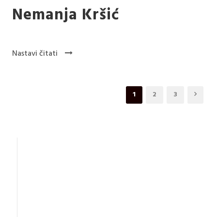
Nemanja Kršić
Nastavi čitati
1
2
3